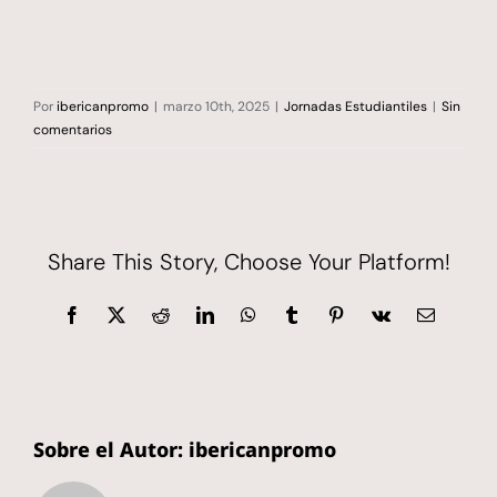
Por
ibericanpromo
|
marzo 10th, 2025
|
Jornadas Estudiantiles
|
Sin
comentarios
Share This Story, Choose Your Platform!
Facebook
X
Reddit
LinkedIn
WhatsApp
Tumblr
Pinterest
Vk
Correo
electrónic
Sobre el Autor:
ibericanpromo